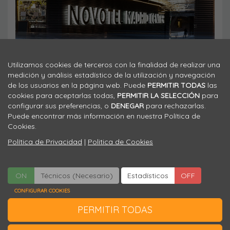
Inscripciones
Utilizamos cookies de terceros con la finalidad de realizar una
medición y análisis estadístico de la utilización y navegación
Ver más
de los usuarios en la página web. Puede
PERMITIR TODAS
las
cookies para aceptarlas todas,
PERMITIR LA SELECCIÓN
para
configurar sus preferencias, o
DENEGAR
para rechazarlas.
Puede encontrar más información en nuestra Política de
Cookies.
Política de Privacidad
|
Politica de Cookies
ON
Técnicos (Necesario)
ON
OFF
Estadísticos
OFF
Viajes El Corte Inglés
Secretaría Técnica
CONFIGURAR COOKIES
Congresos Médicos Científico
91 330 07 25
PERMITIR TODAS
neumomadrid@viajeseci.es