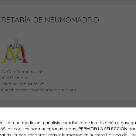
CRETARÍA DE NEUMOMADRID
C/ Cea Bermúdez, 46
28003 Madrid
Teléfono: 915 64 35 25
e-mail:
secretaria@neumomadrid.org
ealizar una medición y análisis estadístico de la utilización y naveg
DAS
las cookies para aceptarlas todas,
PERMITIR LA SELECCIÓN
par
arlas. Puede encontrar más información en nuestra Política de Coo