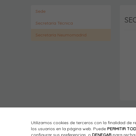
Sede
SE
Secretaría Técnica
Secretaría Neumomadrid
Utilizamos cookies de terceros con la finalidad de r
los usuarios en la página web. Puede
PERMITIR TO
Viajes El Corte Inglés
configurar sus preferencias, o
DENEGAR
para rechaz