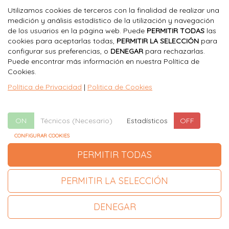
Utilizamos cookies de terceros con la finalidad de realizar una
medición y análisis estadístico de la utilización y navegación
Viajes El Corte Inglés
de los usuarios en la página web. Puede
PERMITIR TODAS
las
Secretaría Técnica
cookies para aceptarlas todas,
PERMITIR LA SELECCIÓN
para
Congresos Médicos Científico
configurar sus preferencias, o
DENEGAR
para rechazarlas.
91 330 07 25
Puede encontrar más información en nuestra Política de
neumomadrid@viajeseci.es
Cookies.
Política de Privacidad
|
Politica de Cookies
Política de Privacidad
|
Politica de Cookies
|
Configurar
Cookies
|
Aviso Legal
ON
Técnicos (Necesario)
ON
OFF
Estadísticos
OFF
CONFIGURAR COOKIES
PERMITIR TODAS
PERMITIR LA SELECCIÓN
DENEGAR