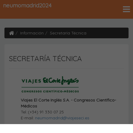
neumomadrid2024
Información
Secretaría Técnica
SECRETARÍA TÉCNICA
Viajes El Corte Inglés S.A. - Congresos Científico-
Médicos
Tel.:(+34) 91 330 07 25
E-mail:
neumomadrid@viajeseci.es