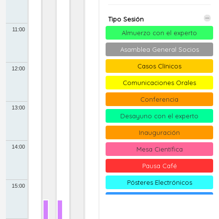
Tipo Sesión
11:00
Almuerzo con el experto
Asamblea General Socios
Casos Clínicos
12:00
Comunicaciones Orales
Conferencia
13:00
Desayuno con el experto
Inauguración
14:00
Mesa Científica
Pausa Café
Pósteres Electrónicos
15:00
Simposio
Taller