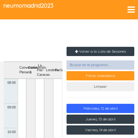
neumomadrid2023
Volver a la Lista de Sesiones
La
Convención
Convención
Paz-
Londres
París
Plenaria
1
Caracas
Filtrar Calendario
08:00
Limpiar
09:00
Miércoles, 12 de abril
Jueves, 13 de abril
Viernes, 14 de abril
10:00