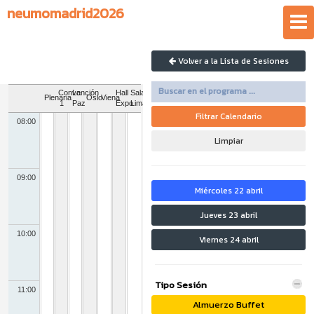
neumomadrid2026
Volver a la Lista de Sesiones
Convención
La
Hall
Sala
Plenaria
Oslo
Viena
1
Paz
Expo
Lima
Filtrar Calendario
08:00
Limpiar
09:00
Miércoles 22 abril
Jueves 23 abril
10:00
Viernes 24 abril
Tipo Sesión
11:00
Almuerzo Buffet